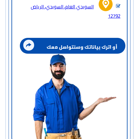
السويدي العام، السويدي، الرياض
12792
أو اترك بياناتك وسنتواصل معك