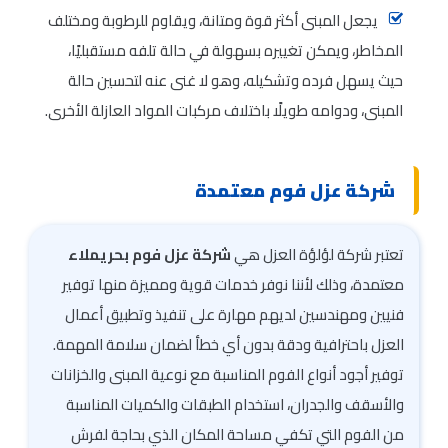
يجعل المبنى أكثر قوة ومتانة، ويقاوم للرطوبة ومختلف
المخاطر، ويمكن تغييره بسهولة في حالة تلفه مستقبليًا،
حيث يسهل فرده وتشكيله، وهو لا غنى عنه لتحسين حالة
المبنى، ودوامه طويلًا باختلاف مركبات المواد العازلة الأخرى.
شركة عزل فوم معتمدة
تعتبر شركة لؤلؤة العزل هي
شركة عزل فوم بحريملاء
معتمدة، وذلك لأننا نوفر خدمات قوية ومميزة منها توفير
فنيين ومهندسين لديهم مهارة على تنفيذ وتطبيق أعمال
العزل باحترافية ودقة بدون أي خطأ لضمان سلامة المهمة.
توفير أجود أنواع الفوم المناسبة مع نوعية المبنى والخزانات
والأسقف والجدران، استخدام الطبقات والكميات المناسبة
من الفوم التي تكفي مساحة المكان الذي بحاجة لفرش