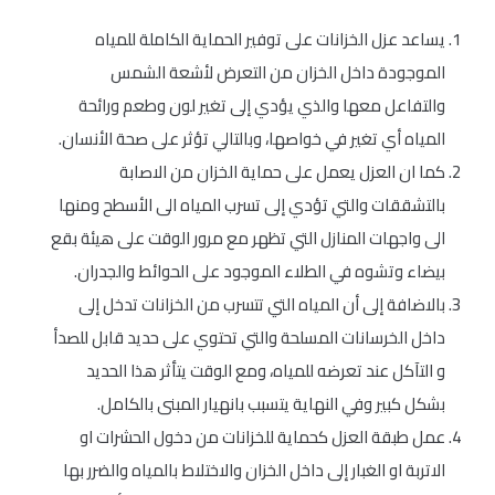
يساعد عزل الخزانات على توفير الحماية الكاملة للمياه
الموجودة داخل الخزان من التعرض لأشعة الشمس
والتفاعل معها والذي يؤدي إلى تغير لون وطعم ورائحة
المياه أي تغير في خواصها، وبالتالي تؤثر على صحة الأنسان.
كما ان العزل يعمل على حماية الخزان من الاصابة
بالتشققات والتي تؤدي إلى تسرب المياه الى الأسطح ومنها
الى واجهات المنازل التي تظهر مع مرور الوقت على هيئة بقع
بيضاء وتشوه في الطلاء الموجود على الحوائط والجدران.
بالاضافة إلى أن المياه التي تتسرب من الخزانات تدخل إلى
داخل الخرسانات المسلحة والتي تحتوي على حديد قابل للصدأ
و التآكل عند تعرضه للمياه، ومع الوقت يتأثر هذا الحديد
بشكل كبير وفي النهاية يتسبب بانهيار المبنى بالكامل.
عمل طبقة العزل كحماية للخزانات من دخول الحشرات او
الاتربة او الغبار إلى داخل الخزان والاختلاط بالمياه والضرر بها