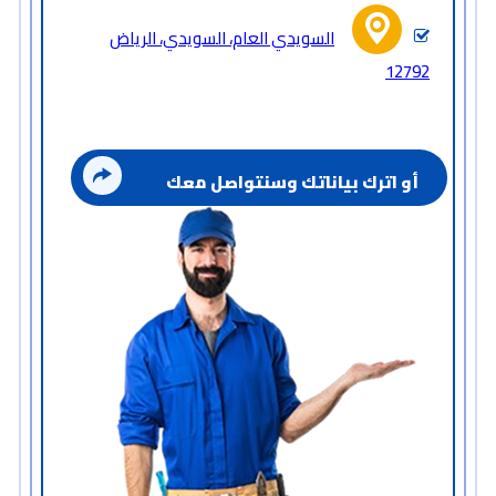
السويدي العام، السويدي، الرياض
12792
أو اترك بياناتك وسنتواصل معك